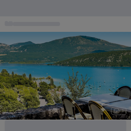
...
Box Week End Groumand
+ 3