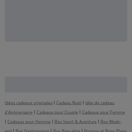
D'autres coffrets qui pourraient vous
intéresser :
Idées cadeaux originales
|
Cadeau Noël
|
Idée de cadeau
d'Anniversaire
|
Cadeaux pour Couple
|
Cadeaux pour Femme
|
Cadeaux pour Homme
|
Box Sport & Aventure
|
Box Week-
end
|
Box Gastronomie
|
Box Bien-être
|
Promos et Bons Plans