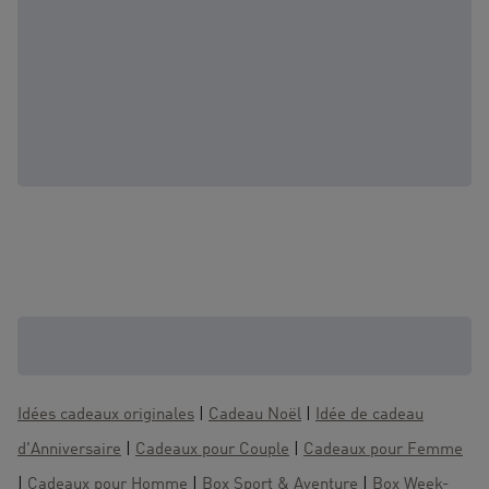
D'autres coffrets qui pourraient vous
intéresser :
Idées cadeaux originales
|
Cadeau Noël
|
Idée de cadeau
d'Anniversaire
|
Cadeaux pour Couple
|
Cadeaux pour Femme
|
Cadeaux pour Homme
|
Box Sport & Aventure
|
Box Week-