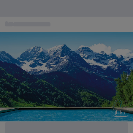
...
Week End Bien Etre
+ 3