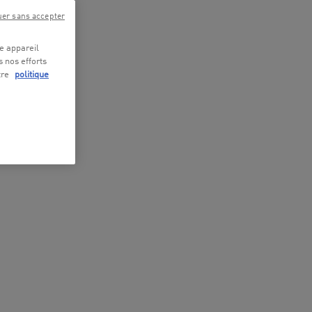
uer sans accepter
re appareil
s nos efforts
tre
politique