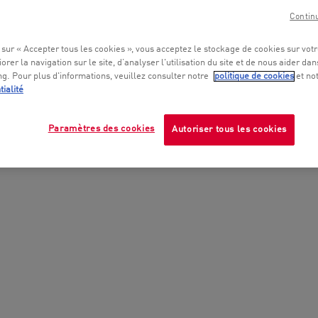
Contin
 sur « Accepter tous les cookies », vous acceptez le stockage de cookies sur vot
orer la navigation sur le site, d’analyser l'utilisation du site et de nous aider dan
g. Pour plus d'informations, veuillez consulter notre
politique de cookies
et no
tialité
Paramètres des cookies
Autoriser tous les cookies