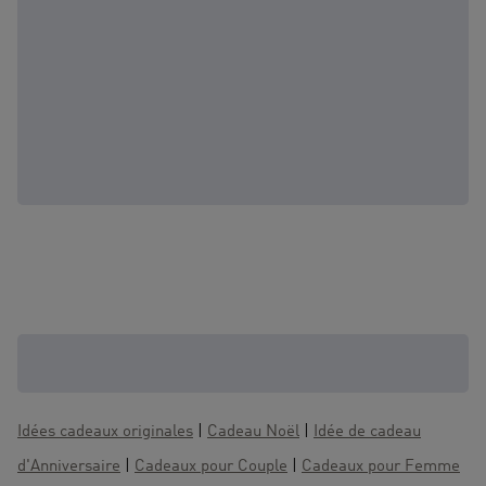
D'autres coffrets qui pourraient vous
intéresser :
Idées cadeaux originales
|
Cadeau Noël
|
Idée de cadeau
d'Anniversaire
|
Cadeaux pour Couple
|
Cadeaux pour Femme