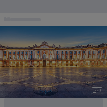
...
Week End Bien Etre
+ 3