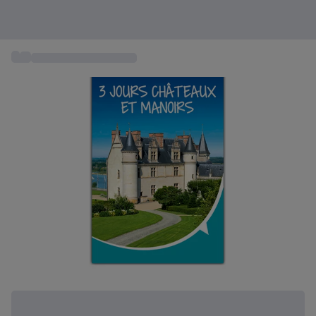
...
Séjour dans un château
+ 1