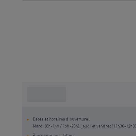
Ce que je dois
savoir ?
Dates et horaires d'ouverture :
Mardi (8h-14h / 16h-23h), jeudi et vendredi (9h30-12h3
Âge minimum : 18 ans