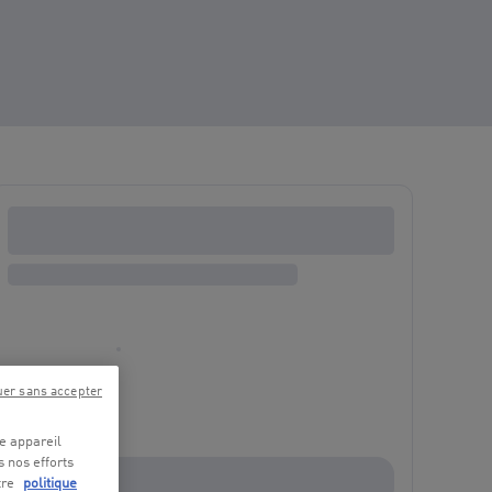
uer sans accepter
re appareil
s nos efforts
tre
politique