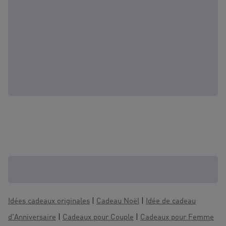
D'autres coffrets qui pourraient vous
intéresser :
Idées cadeaux originales
|
Cadeau Noël
|
Idée de cadeau
d'Anniversaire
|
Cadeaux pour Couple
|
Cadeaux pour Femme