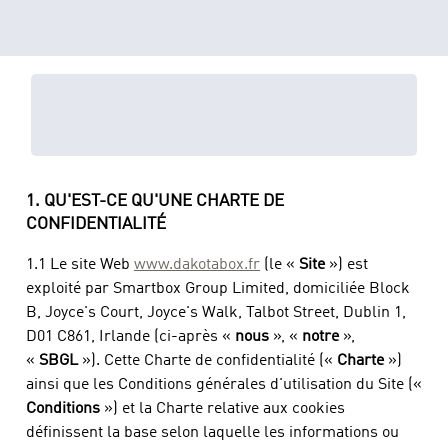
DAKOTABOX- CHARTE DE
CONFIDENTIALITE
1. QU'EST-CE QU'UNE CHARTE DE
CONFIDENTIALITÉ
1.1 Le site Web
www.dakotabox.fr
(le «
Site
») est
exploité par Smartbox Group Limited, domiciliée Block
B, Joyce's Court, Joyce's Walk, Talbot Street, Dublin 1,
D01 C861, Irlande (ci-après «
nous
», «
notre
»,
«
SBGL
»). Cette Charte de confidentialité («
Charte
»)
ainsi que les Conditions générales d'utilisation du Site («
Conditions
») et la Charte relative aux cookies
définissent la base selon laquelle les informations ou