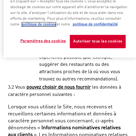
En cliquant sur « Accepter tous les cookies », vous acceptez le
Charte relative aux cookies
.
stockage de cookies sur votre appareil afin d’améliorer la navigation
sur le site, d’analyser l'utilisation du site et de nous aider dans nos
•
Si vous naviguez via des applications
efforts de marketing. Pour plus d'informations, veuillez consulter
SBGL
, vous pourrez décider de
notre
politique de cookies
et notre
politique de confidentialité
permettre à SBGL de voir où vous vous
trouvez alors ou d'autoriser l'accès à vos
Paramètres des cookies
Autoriser tous les cookies
cordonnées ; cela nous aidera à vous
fournir le meilleur service et la meilleure
expérience possible (par exemple,
suggérer des restaurants ou des
attractions proches de là où vous vous
trouvez ou autres recommandations).
3.2 Vous
pouvez choisir de nous fournir
les données à
caractère personnel suivantes :
Lorsque vous utilisez le Site, nous recevons et
recueillons certaines informations et données à
caractère personnel vous concernant, ci-après
dénommées «
Informations nominatives relatives
aux clients
». Les Informations nominatives relatives